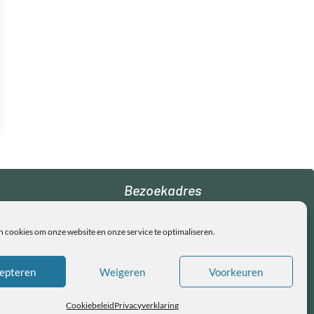
Bezoekadres
De Notenkraker
n cookies om onze website en onze service te optimaliseren.
Schoollaan 16
9765 AC Paterswolde
epteren
Weigeren
Voorkeuren
Copyright © Ol Eel
Cookiebeleid
Privacyverklaring