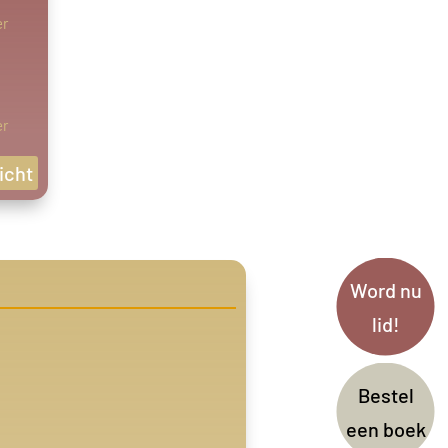
er
er
icht
Word nu
lid!
Bestel
een boek