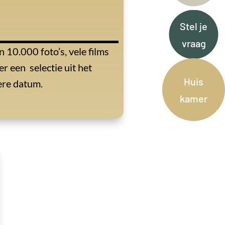
Stel je
vraag
n 10.000 foto’s, vele films
r een selectie uit het
Huis
ere datum.
kamer