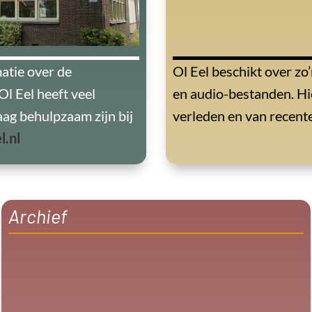
matie over de
Ol Eel beschikt over zo’
Ol Eel heeft veel
en audio-bestanden. Hie
aag behulpzaam zijn bij
verleden en van recent
l.nl
Archief