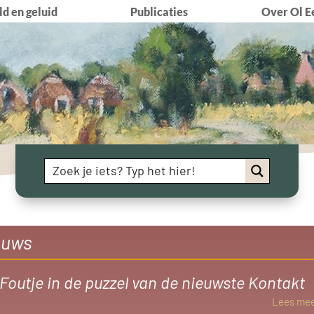
d en geluid
Publicaties
Over Ol E
euws
Foutje in de puzzel van de nieuwste Kontakt
Lees me