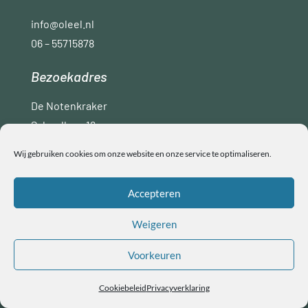
info@oleel.nl
06 – 55715878
Bezoekadres
De Notenkraker
Schoollaan 16
9765 AC Paterswolde
Wij gebruiken cookies om onze website en onze service te optimaliseren.
Disclaimer
Privacyverklaring
ANBI
Accepteren
Algemene voorwaarden
Weigeren
Voorkeuren
Copyright © Ol Eel
Cookiebeleid
Privacyverklaring