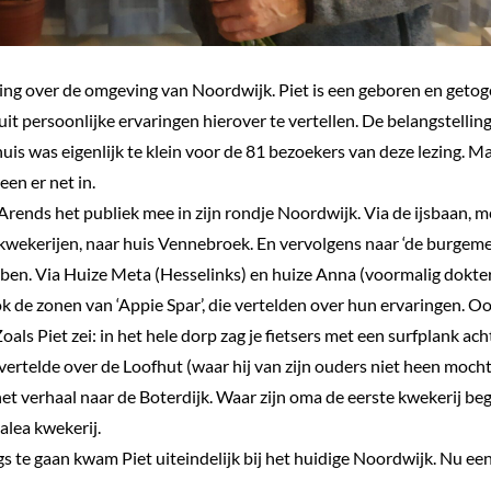
ing over de omgeving van Noordwijk. Piet is een geboren en getogen
t persoonlijke ervaringen hierover te vertellen. De belangstelling
 was eigenlijk te klein voor de 81 bezoekers van deze lezing. Ma
een er net in.
rends het publiek mee in zijn rondje Noordwijk. Via de ijsbaan, m
kwekerijen, naar huis Vennebroek. En vervolgens naar ‘de burgem
en. Via Huize Meta (Hesselinks) en huize Anna (voormalig dokter
ook de zonen van ‘Appie Spar’, die vertelden over hun ervaringen.
Zoals Piet zei: in het hele dorp zag je fietsers met een surfplank ach
vertelde over de Loofhut (waar hij van zijn ouders niet heen mocht
t verhaal naar de Boterdijk. Waar zijn oma de eerste kwekerij begon
lea kwekerij.
s te gaan kwam Piet uiteindelijk bij het huidige Noordwijk. Nu een 