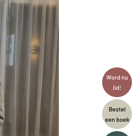
Word nu
lid!
Bestel
een boek