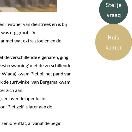
Stel je
vraag
 inwoner van die streek en is bij
 was erg groot. De
Huis
ar met wat extra stoelen en de
kamer
et de verschillende eigenaren, ging
eesterswoning’ met de verschillende
 Wiada) kwam Piet bij het pand van
 Ook de surfwinkel van Bergsma kwam
ter zich aan.
), en over de openlucht
. Piet zelf is later aan de
seniorenflat, al vanaf de begin