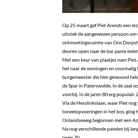
Op 25 maart gaf Piet Arends een lez
uitstek de aangewezen persoon om ui
ontmoetingsruimte van Ons Dorpshuis
deuren open naar de bar paste ieder
Met een keur van plaatjes nam Piet A
het naar de woningen en voormalig 
burgemeester die hier gewoond hebb
de Spar in Paterswolde. In de zaal 
voorbij. In de jaren 80 erg populair. 
Via de Hesslinkslaan, waar Piet nog 
toneelopvoeringen in het bos, ging he
Onlandseweg begonnen met een Aza
Na nog verschillende panden bij lang
jaren 70.