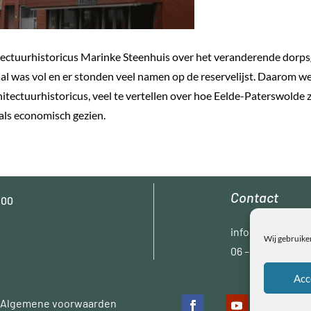
tectuurhistoricus Marinke Steenhuis over het veranderende dorp
al was vol en er stonden veel namen op de reservelijst. Daarom 
chitectuurhistoricus, veel te vertellen over hoe Eelde-Paterswolde 
als economisch gezien.
Contact
.00
info@oleel.nl
Wij gebruike
06 – 55715878
Acc
Algemene voorwaarden