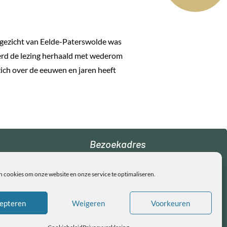
sgezicht van Eelde-Paterswolde was
werd de lezing herhaald met wederom
zich over de eeuwen en jaren heeft
Bezoekadres
De Notenkraker
n cookies om onze website en onze service te optimaliseren.
Schoollaan 16
9765 AC Paterswolde
epteren
Weigeren
Voorkeuren
Copyright © Ol Eel