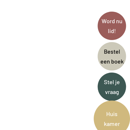
Word nu
lid!
Bestel
een boek
Stel je
vraag
Huis
kamer