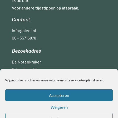
16.00 uur.
Voor andere tijdstippen op afspraak.
Contact
info@oleel.nl
06 – 55715878
Bezoekadres
De Notenkraker
Schoollaan 16
9765 AC Paterswolde
Wij gebruiken cookies om onze website en onze service te optimaliseren.
Disclaimer
Privacyverklaring
ANBI
Accepteren
Algemene voorwaarden
Weigeren