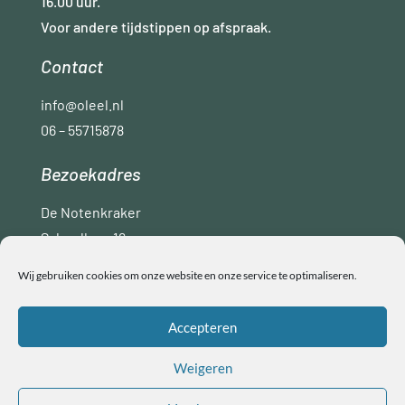
16.00 uur.
Voor andere tijdstippen op afspraak.
Contact
info@oleel.nl
06 – 55715878
Bezoekadres
De Notenkraker
Schoollaan 16
9765 AC Paterswolde
Wij gebruiken cookies om onze website en onze service te optimaliseren.
Disclaimer
Privacyverklaring
ANBI
Accepteren
Algemene voorwaarden
Weigeren