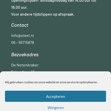
Openingstijden: dinsdagmiddag van 14.00 uur tot
16.00 uur.
Voor andere tijdstippen op afspraak.
Contact
info@oleel.nl
06 – 55715878
Bezoekadres
De Notenkraker
Schoollaan 16
9765 AC Paterswolde
Wij gebruiken cookies om onze website en onze service te optimaliseren.
Disclaimer
Privacyverklaring
ANBI
Accepteren
Algemene voorwaarden
Weigeren