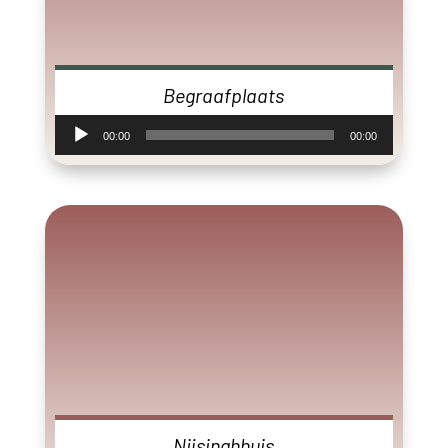
Begraafplaats
Audiospeler
00:00
00:00
Nijsinghhuis