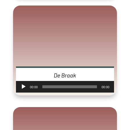
De Braak
Audiospeler
00:00
00:00