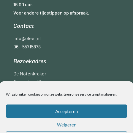
16.00 uur.
Voor andere tijdstippen op afspraak.
Contact
info@oleel.nl
06 – 55715878
Bezoekadres
De Notenkraker
Schoollaan 16
9765 AC Paterswolde
Wij gebruiken cookies om onze website en onze service te optimaliseren.
Disclaimer
Privacyverklaring
ANBI
Accepteren
Algemene voorwaarden
Weigeren