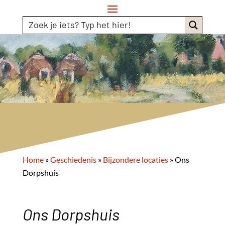
Home
»
Geschiedenis
»
Bijzondere locaties
»
Ons
Dorpshuis
Ons Dorpshuis