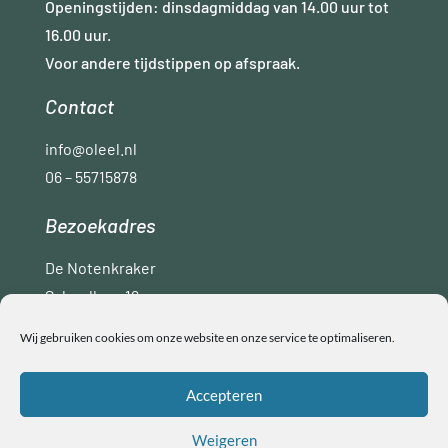
Openingstijden: dinsdagmiddag van 14.00 uur tot
16.00 uur.
Voor andere tijdstippen op afspraak.
Contact
info@oleel.nl
06 – 55715878
Bezoekadres
De Notenkraker
Schoollaan 16
9765 AC Paterswolde
Wij gebruiken cookies om onze website en onze service te optimaliseren.
Disclaimer
Privacyverklaring
ANBI
Accepteren
Algemene voorwaarden
Weigeren