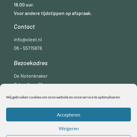
16.00 uur.
Voor andere tijdstippen op afspraak.
Contact
info@oleel.nl
06 – 55715878
Bezoekadres
De Notenkraker
Schoollaan 16
9765 AC Paterswolde
Wij gebruiken cookies om onze website en onze service te optimaliseren.
Disclaimer
Privacyverklaring
ANBI
Accepteren
Algemene voorwaarden
Weigeren