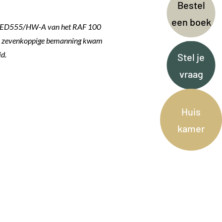
Bestel
een boek
er ED555/HW-A van het RAF 100
De zevenkoppige bemanning kwam
id.
Stel je
vraag
Huis
kamer