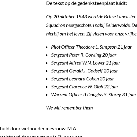
De tekst op de gedenksteenplaat luidt:
Op 20 oktober 1943 werd de Britse Lancast
Squadron neergeschoten nabij Eelderwolde. 
hierbij om het leven. Zij vielen voor onze vrijhe
Pilot O
fficer Theodore L. Simpson 21 jaar
Sergeant Peter R. C
owling 20 jaar
Sergeant Alfred W.N. Lower 21 jaar
Sergeant Gerald J. Godseff 20 jaar
Sergeant Leonard Cohen 20 jaar
Sergeant Clarence W. Gibb 22 jaar
Warrent Officer II Douglas S. Storey 31 jaar.
We will remember them
thuld door wethouder mevrouw M.A.
eassisteerd door mevrouw V. Skinner, een