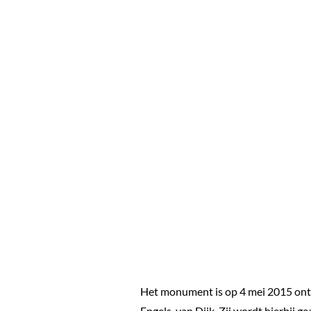
Het monument is op 4 mei 2015 on
Engels-van Dijk. Zij wordt hierbij g