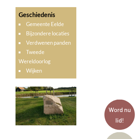
Gemeente Eelde
Bijzondere locaties
Verdwenen panden
Tweede
Wereldoorlog
Wijken
Word nu
lid!