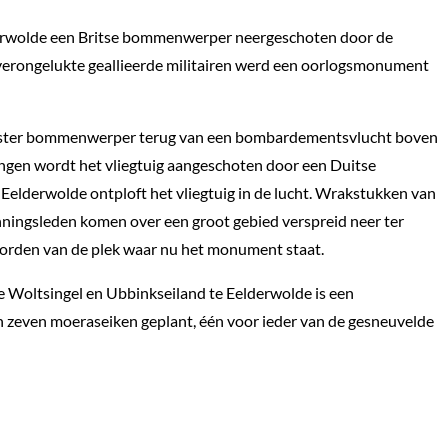
derwolde een Britse bommenwerper neergeschoten door de
 verongelukte geallieerde militairen werd een oorlogsmonument
aster bommenwerper terug van een bombardementsvlucht boven
ingen wordt het vliegtuig aangeschoten door een Duitse
 Eelderwolde ontploft het vliegtuig in de lucht. Wrakstukken van
nningsleden komen over een groot gebied verspreid neer ter
oorden van de plek waar nu het monument staat.
e Woltsingel en Ubbinkseiland te Eelderwolde is een
n zeven moeraseiken geplant, één voor ieder van de gesneuvelde