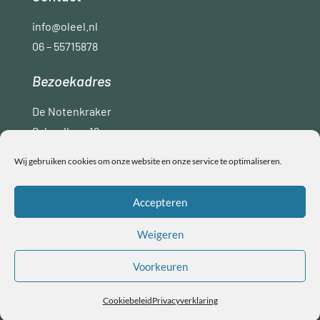
info@oleel.nl
06 – 55715878
Bezoekadres
De Notenkraker
Schoollaan 16
9765 AC Paterswolde
Wij gebruiken cookies om onze website en onze service te optimaliseren.
Disclaimer
Privacyverklaring
ANBI
Accepteren
Algemene voorwaarden
Weigeren
Voorkeuren
Copyright © Ol Eel
Cookiebeleid
Privacyverklaring