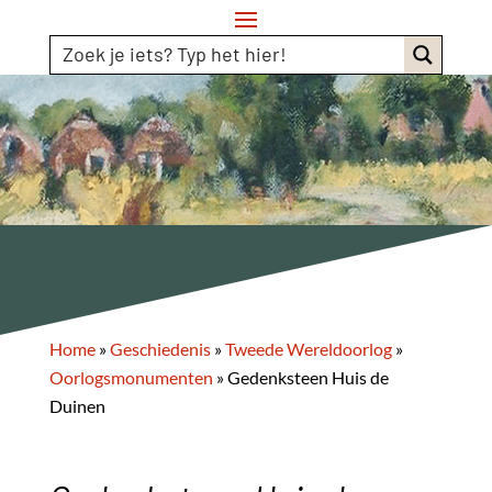
Home
»
Geschiedenis
»
Tweede Wereldoorlog
»
Oorlogsmonumenten
»
Gedenksteen Huis de
Duinen