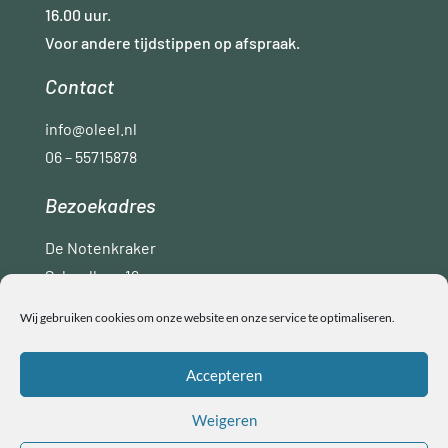
16.00 uur.
Voor andere tijdstippen op afspraak.
Contact
info@oleel.nl
06 – 55715878
Bezoekadres
De Notenkraker
Schoollaan 16
9765 AC Paterswolde
Wij gebruiken cookies om onze website en onze service te optimaliseren.
Disclaimer
Privacyverklaring
ANBI
Accepteren
Algemene voorwaarden
Weigeren