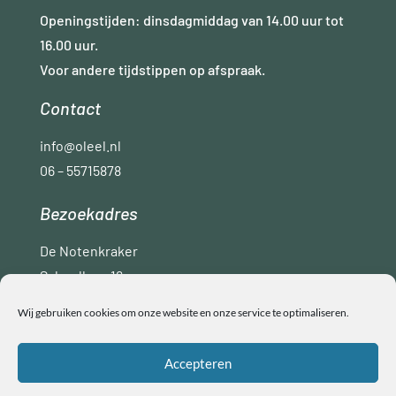
Openingstijden: dinsdagmiddag van 14.00 uur tot
16.00 uur.
Voor andere tijdstippen op afspraak.
Contact
info@oleel.nl
06 – 55715878
Bezoekadres
De Notenkraker
Schoollaan 16
9765 AC Paterswolde
Wij gebruiken cookies om onze website en onze service te optimaliseren.
Disclaimer
Privacyverklaring
ANBI
Accepteren
Algemene voorwaarden