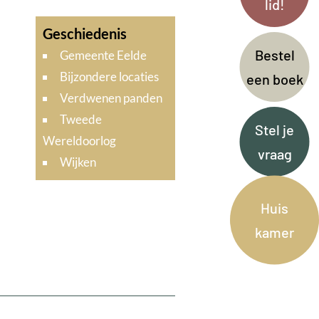
lid!
Bestel
Gemeente Eelde
Bijzondere locaties
een boek
Verdwenen panden
Tweede
Stel je
Wereldoorlog
vraag
Wijken
Huis
kamer