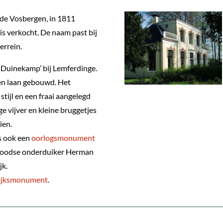
 de Vosbergen, in 1811
is verkocht. De naam past bij
errein.
e Duinekamp’ bij Lemferdinge.
en laan gebouwd. Het
stijl en een fraai aangelegd
e vijver en kleine bruggetjes
ien.
s ook een
oorlogsmonument
 joodse onderduiker Herman
jk.
ijksmonument
.