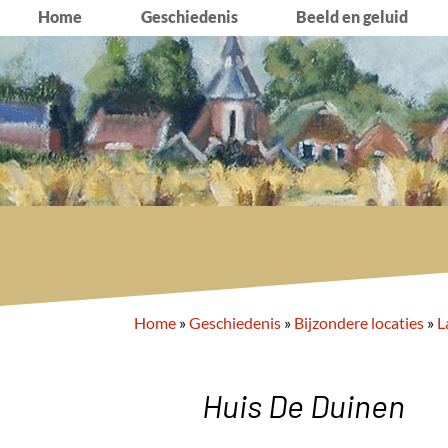
Home
Geschiedenis
Beeld en geluid
Home
»
Geschiedenis
»
Bijzondere locaties
»
L
Huis De Duinen